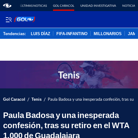
ÚLTIMAS NOTICAS
GOL CARACOL
UNIDAD INVESTIGATIVA
NOTICIAS
Tendencias:
LUIS DÍAZ
FIFA-INFANTINO
MILLONARIOS
JAM
PUBLICIDAD
/
/
Gol Caracol
Tenis
Paula Badosa y una inesperada confesión, tras su 
Paula Badosa y una inesperada
confesión, tras su retiro en el WTA
1.000 de Guadalajara