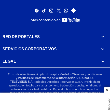
facebook
tiktok
instagram
twitter
whatsapp
google
youtube-
Más contenido en
footer
RED DE PORTALES
SERVICIOS CORPORATIVOS
LEGAL
El uso de este sitio web implica la aceptación de los
Términos y condiciones
y
Políticas de Tratamiento de la Información
de
CARACOL
TELEVISIÓN S.A.
Todos los Derechos Reservados D.R.A. Prohibida su
reproducción total o parcial, así como su traducción a cualquier idioma sin
autorización escrita de su titular. Reproduction in whole or in part, or
cl
translation without written permission is prohibited. All rights reserved
2025.
PUBLICIDA
MIEMBRO DE: