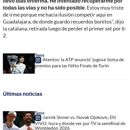
llevo días enferma. He intentado recuperarme por
todas las vías y no ha sido posible
. Estoy muy triste
de irme porque me hacía ilusión competir aquí en
Guadalajara, de donde guardo recuerdos bonitos", dijo
la catalana, retirada luego de perder el primer set por 6-
2.
Tenis
Atentos: la ATP anunció 'jugosa' bolsa de
premios para las Nitto Finals de Turín
Últimas noticias
Tenis
Jannik Sinner vs. Novak Djokovic, EN
VIVO: hora y dónde ver por TV la semifinal de
Wimbledon 2026