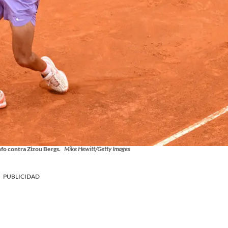
nfo contra Zizou Bergs.
Mike Hewitt/Getty Images
PUBLICIDAD