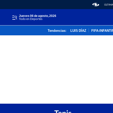
ÚLTIMA
jueves 06 de agosto, 2026
Todo en Deportes
Tendencias:
LUIS DÍAZ
FIFA-INFANT