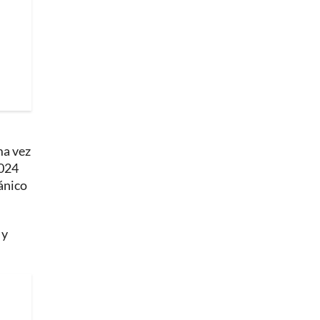
ma vez
2024
ánico
 y