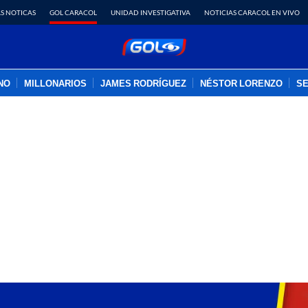
S NOTICAS
GOL CARACOL
UNIDAD INVESTIGATIVA
NOTICIAS CARACOL EN VIVO
INO
MILLONARIOS
JAMES RODRÍGUEZ
NÉSTOR LORENZO
SE
PUBLICIDAD