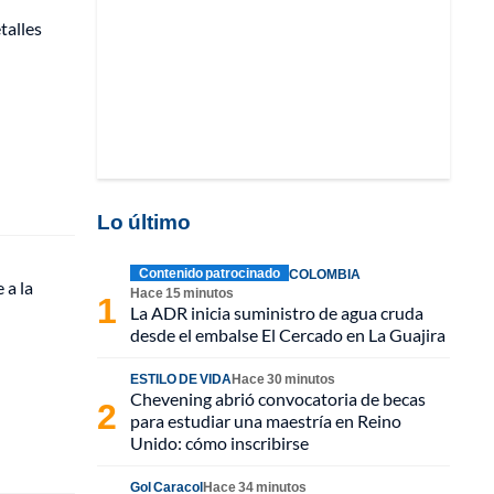
talles
Lo último
Contenido patrocinado
COLOMBIA
 a la
Hace 15 minutos
La ADR inicia suministro de agua cruda
desde el embalse El Cercado en La Guajira
ESTILO DE VIDA
Hace 30 minutos
Chevening abrió convocatoria de becas
para estudiar una maestría en Reino
Unido: cómo inscribirse
Gol Caracol
Hace 34 minutos