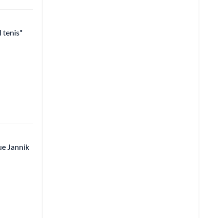
l tenis"
ue Jannik