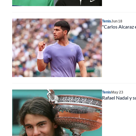
Tenis
Jun 18
"Carlos Alcaraz 
Tenis
May 23
Rafael Nadal y s