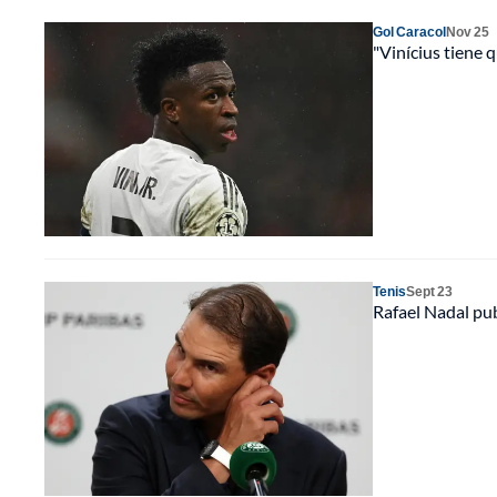
Gol Caracol
Nov 25
"Vinícius tiene 
Tenis
Sept 23
Rafael Nadal pub