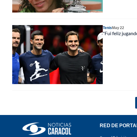
Tenis
May 22
"Fui feliz jugand
RED DE PORTA