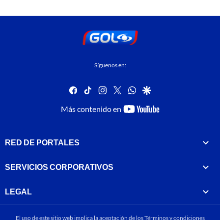
Síguenos en:
facebook
tiktok
instagram
twitter
whatsapp
google
youtube-
Más contenido en
footer
RED DE PORTALES
SERVICIOS CORPORATIVOS
LEGAL
El uso de este sitio web implica la aceptación de los
Términos y condiciones