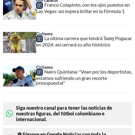
Gol Caracol
Franco Colapinto, con los ojos puestos en
Las Vegas: así espera brillar en la Fórmula 1
Ciclismo
La última carrera que tendrá Tadej Pogacar
en 2024: así cerrará su año histórico
Ciclismo
Nairo Quintana: "Vean por los deportistas,
estamos sufriendo un gran recorte
presupuestal"
Siga nuestro canal para tener las noticias de
nuestras figuras, del fútbol colombiano e
internacional.
⚽ Síganos en Google Noticias con toda la