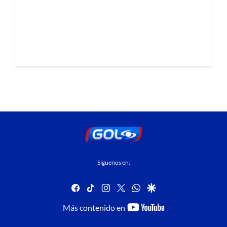
Síguenos en:
facebook
tiktok
instagram
twitter
whatsapp
google
youtube-
Más contenido en
footer