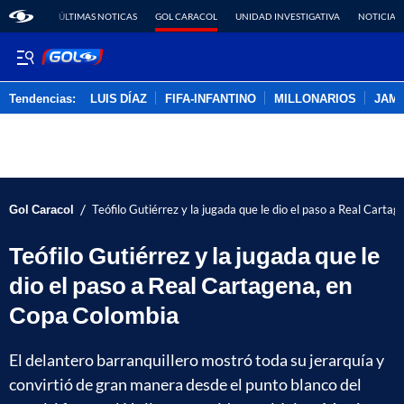
ÚLTIMAS NOTICAS
GOL CARACOL
UNIDAD INVESTIGATIVA
NOTICIAS
Tendencias:
LUIS DÍAZ
FIFA-INFANTINO
MILLONARIOS
JAM
PUBLICIDAD
/
Gol Caracol
Teófilo Gutiérrez y la jugada que le dio el paso a Real Cart
Teófilo Gutiérrez y la jugada que le
dio el paso a Real Cartagena, en
Copa Colombia
El delantero barranquillero mostró toda su jerarquía y
convirtió de gran manera desde el punto blanco del