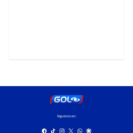
Síguenos en:
facebook
tiktok
instagram
twitter
whatsapp
google