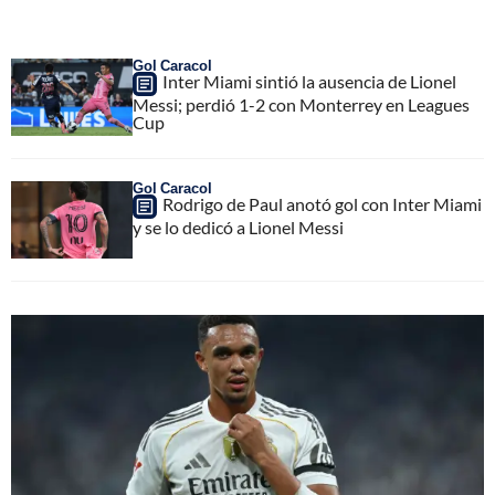
Gol Caracol
Inter Miami sintió la ausencia de Lionel
Messi; perdió 1-2 con Monterrey en Leagues
Cup
Gol Caracol
Rodrigo de Paul anotó gol con Inter Miami
y se lo dedicó a Lionel Messi