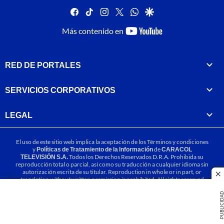
facebook
tiktok
instagram
twitter
whatsapp
google
youtube-
Más contenido en
footer
RED DE PORTALES
SERVICIOS CORPORATIVOS
LEGAL
El uso de este sitio web implica la aceptación de los
Términos y condiciones
y
Políticas de Tratamiento de la Información
de
CARACOL
TELEVISIÓN S.A.
Todos los Derechos Reservados D.R.A. Prohibida su
reproducción total o parcial, así como su traducción a cualquier idioma sin
autorización escrita de su titular. Reproduction in whole or in part, or
cl
translation without written permission is prohibited. All rights reserved
2025.
PUBLICIDA
MIEMBRO DE: