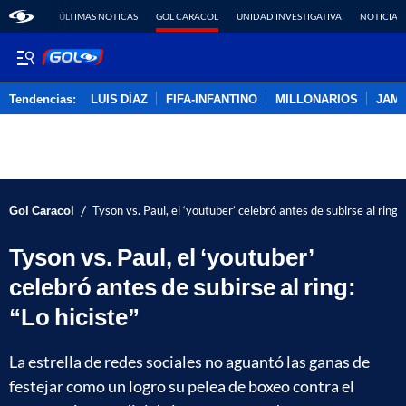
ÚLTIMAS NOTICAS
GOL CARACOL
UNIDAD INVESTIGATIVA
NOTICIAS
Tendencias:
LUIS DÍAZ
FIFA-INFANTINO
MILLONARIOS
JAM
PUBLICIDAD
/
Gol Caracol
Tyson vs. Paul, el ‘youtuber’ celebró antes de subirse al ring: 
Tyson vs. Paul, el ‘youtuber’
celebró antes de subirse al ring:
“Lo hiciste”
La estrella de redes sociales no aguantó las ganas de
festejar como un logro su pelea de boxeo contra el