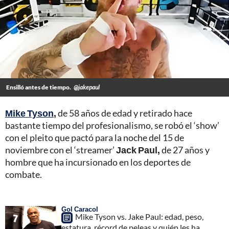
Ensilló antes de tiempo.
@jakepaul
Mike Tyson
,
de 58 años de edad y retirado hace
bastante tiempo del profesionalismo, se robó el ‘show’
con el pleito que pactó para la noche del 15 de
noviembre con el ‘streamer’
Jack Paul,
de 27 años y
hombre que ha incursionado en los deportes de
combate.
Gol Caracol
Mike Tyson vs. Jake Paul: edad, peso,
estatura, récord de peleas y quién les ha