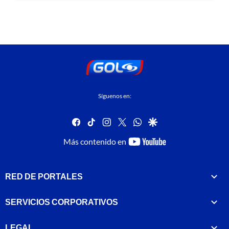
Síguenos en:
facebook
tiktok
instagram
twitter
whatsapp
google
youtube-
Más contenido en
footer
RED DE PORTALES
SERVICIOS CORPORATIVOS
LEGAL