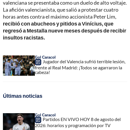
valenciana se presentaba como un duelo de alto voltaje.
La afición valencianista, que salió a protestar cuatro
horas antes contra el máximo accionista Peter Lim,
recibió con abucheos y pitidos a Vinícius, que
regresó a Mestalla nueve meses después de recibir
insultos racistas.
Gol Caracol
Jugador del Valencia sufrió terrible lesión,
frente al Real Madrid: ¡Todos se agarraron la
cabeza!
Últimas noticias
Gol Caracol
Partidos EN VIVO HOY 8 de agosto del
2026: horarios y programación por TV