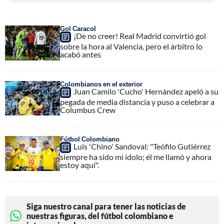
Gol Caracol
¡De no creer! Real Madrid convirtió gol
sobre la hora al Valencia, pero el árbitro lo
acabó antes
Colombianos en el exterior
Juan Camilo 'Cucho' Hernández apeló a su
pegada de media distancia y puso a celebrar a
Columbus Crew
Fútbol Colombiano
Luis 'Chino' Sandoval: "Teófilo Gutiérrez
siempre ha sido mi ídolo; él me llamó y ahora
estoy aquí".
Siga nuestro canal para tener las noticias de
nuestras figuras, del fútbol colombiano e