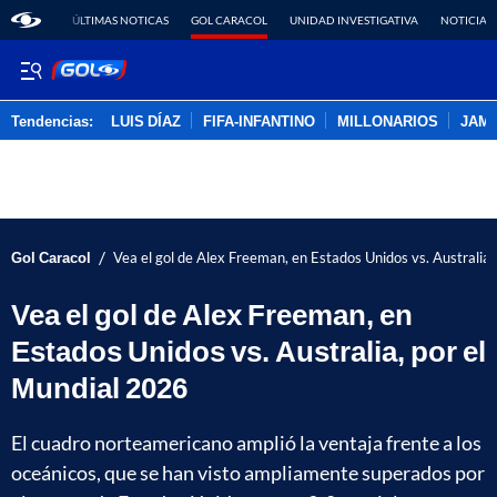
ÚLTIMAS NOTICAS
GOL CARACOL
UNIDAD INVESTIGATIVA
NOTICIAS
Tendencias:
LUIS DÍAZ
FIFA-INFANTINO
MILLONARIOS
JAM
PUBLICIDAD
/
Gol Caracol
Vea el gol de Alex Freeman, en Estados Unidos vs. Australia
Vea el gol de Alex Freeman, en
Estados Unidos vs. Australia, por el
Mundial 2026
El cuadro norteamericano amplió la ventaja frente a los
oceánicos, que se han visto ampliamente superados por