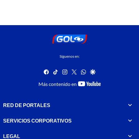
Síguenos en:
facebook
tiktok
instagram
twitter
whatsapp
google
youtube-
Más contenido en
footer
RED DE PORTALES
SERVICIOS CORPORATIVOS
LEGAL