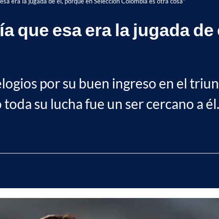
esa era la jugada de él, porque en Selección Colombia es otra cosa"
a que esa era la jugada de 
ogios por su buen ingreso en el triu
toda su lucha fue un ser cercano a él