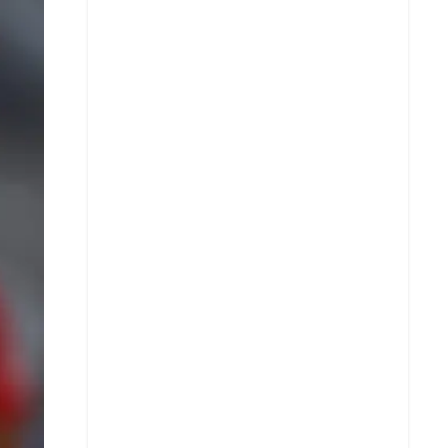
X
Whatsapp