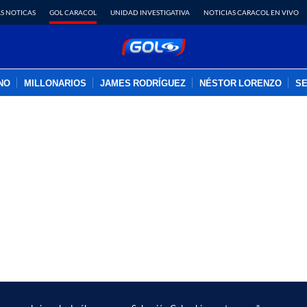
S NOTICAS
GOL CARACOL
UNIDAD INVESTIGATIVA
NOTICIAS CARACOL EN VIVO
INO
MILLONARIOS
JAMES RODRÍGUEZ
NÉSTOR LORENZO
SE
PUBLICIDAD