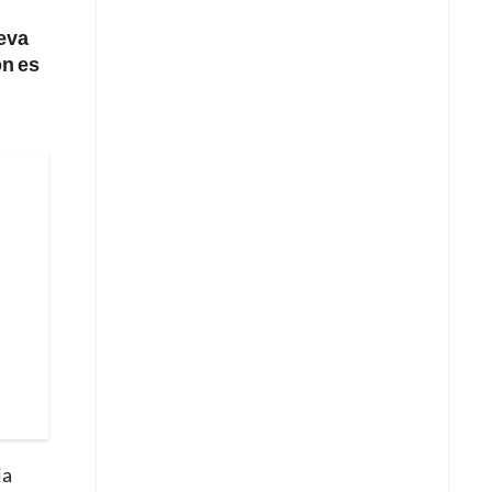
leva
ón es
ja