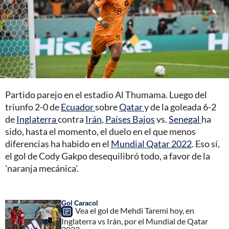
Partido parejo en el estadio Al Thumama. Luego del
triunfo 2-0 de
Ecuador
sobre
Qatar
y de la goleada 6-2
de
Inglaterra
contra
Irán
,
Países Bajos
vs.
Senegal
ha
sido, hasta el momento, el duelo en el que menos
diferencias ha habido en el
Mundial Qatar 2022
. Eso sí,
el gol de Cody Gakpo desequilibró todo, a favor de la
'naranja mecánica'.
Gol Caracol
Vea el gol de Mehdi Taremi hoy, en
Inglaterra vs Irán, por el Mundial de Qatar