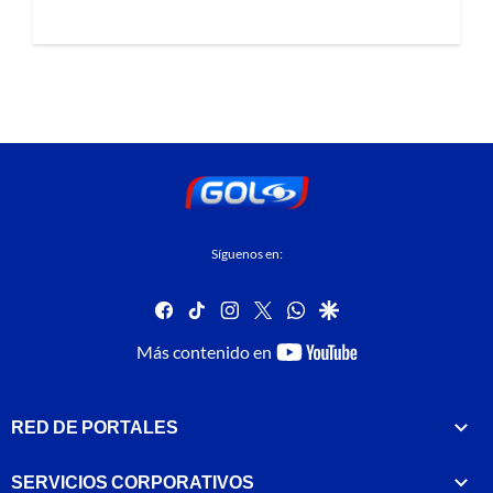
Síguenos en:
facebook
tiktok
instagram
twitter
whatsapp
google
youtube-
Más contenido en
footer
RED DE PORTALES
SERVICIOS CORPORATIVOS