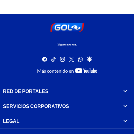
Síguenos en:
facebook
tiktok
instagram
twitter
whatsapp
google
youtube-
Más contenido en
footer
RED DE PORTALES
SERVICIOS CORPORATIVOS
LEGAL