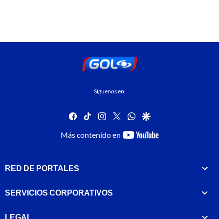
Síguenos en:
facebook
tiktok
instagram
twitter
whatsapp
google
youtube-
Más contenido en
footer
RED DE PORTALES
SERVICIOS CORPORATIVOS
LEGAL