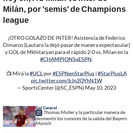
Milán, por 'semis' de Champions
league
¡OTRO GOLAZO DE INTER! Asistencia de Federico
Dimarco (Lautaro la dejó pasar de manera espectacular)
y GOL de Mkhitaryan para el rápido 2-0 vs. Milan en la
#CHAMPIONSxESPN
.
📺 Mirá la
#UCL
por
#ESPNenStarPlus
|
#StarPlusLA
pic.twitter.com/bJn2QYhN1W
— SportsCenter (@SC_ESPN)
May 10, 2023
Gol Caracol
Thomas Muller y la particular manera de
desmentir los rumores de la salida del Bayern
Múnich