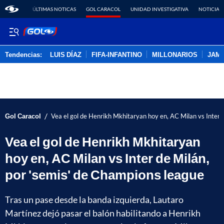
ÚLTIMAS NOTICAS
GOL CARACOL
UNIDAD INVESTIGATIVA
NOTICIAS
Tendencias:
LUIS DÍAZ
FIFA-INFANTINO
MILLONARIOS
JAM
PUBLICIDAD
/
Gol Caracol
Vea el gol de Henrikh Mkhitaryan hoy en, AC Milan vs Inter 
Vea el gol de Henrikh Mkhitaryan
hoy en, AC Milan vs Inter de Milán,
por 'semis' de Champions league
Tras un pase desde la banda izquierda, Lautaro
Martínez dejó pasar el balón habilitando a Henrikh