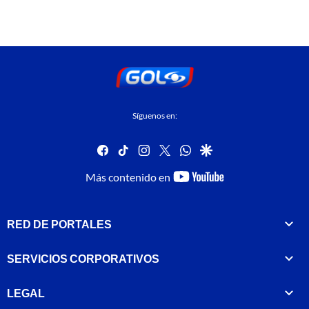
Síguenos en:
facebook
tiktok
instagram
twitter
whatsapp
google
youtube-
Más contenido en
footer
RED DE PORTALES
SERVICIOS CORPORATIVOS
LEGAL