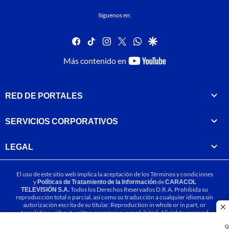
Síguenos en:
facebook
tiktok
instagram
twitter
whatsapp
google
youtube-
Más contenido en
footer
RED DE PORTALES
SERVICIOS CORPORATIVOS
LEGAL
El uso de este sitio web implica la aceptación de los
Términos y condiciones
y
Políticas de Tratamiento de la Información
de
CARACOL
TELEVISIÓN S.A.
Todos los Derechos Reservados D.R.A. Prohibida su
reproducción total o parcial, así como su traducción a cualquier idioma sin
autorización escrita de su titular. Reproduction in whole or in part, or
cl
translation without written permission is prohibited. All rights reserved
2025.