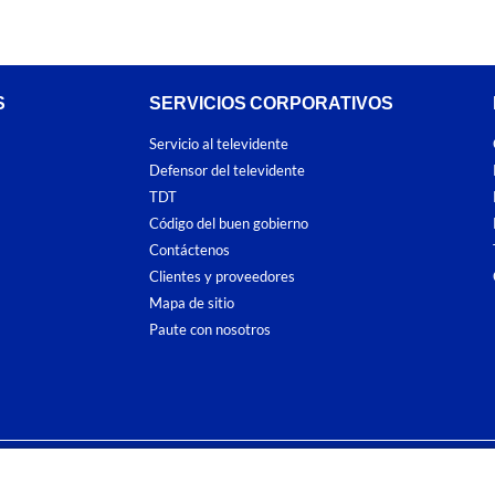
S
SERVICIOS CORPORATIVOS
Servicio al televidente
Defensor del televidente
TDT
Código del buen gobierno
Contáctenos
Clientes y proveedores
Mapa de sitio
Paute con nosotros
ones
y
Políticas de Tratamiento de la Información
de
CARACOL TELEVISIÓN S.A.
To
sí como su traducción a cualquier idioma sin autorización escrita de su titular. Repro