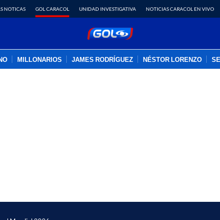
S NOTICAS
GOL CARACOL
UNIDAD INVESTIGATIVA
NOTICIAS CARACOL EN VIVO
INO
MILLONARIOS
JAMES RODRÍGUEZ
NÉSTOR LORENZO
SE
PUBLICIDAD