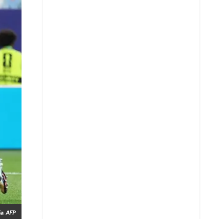
Whatsapp
ia
AFP