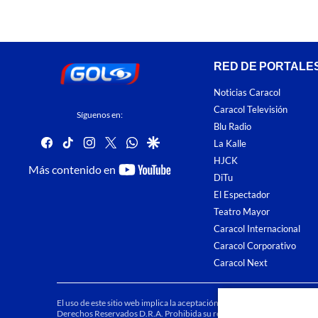
RED DE PORTALE
Noticias Caracol
Caracol Televisión
Síguenos en:
Blu Radio
facebook
tiktok
instagram
twitter
whatsapp
google
La Kalle
HJCK
youtube-
Más contenido en
DiTu
footer
El Espectador
Teatro Mayor
Caracol Internacional
Caracol Corporativo
Caracol Next
El uso de este sitio web implica la aceptación de los
Términos y condici
Derechos Reservados D.R.A. Prohibida su reproducción total o parcial, a