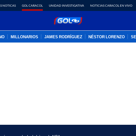
S NOTICAS
GOL CARACOL
UNIDAD INVESTIGATIVA
NOTICIAS CARACOL EN VIVO
INO
MILLONARIOS
JAMES RODRÍGUEZ
NÉSTOR LORENZO
SE
PUBLICIDAD