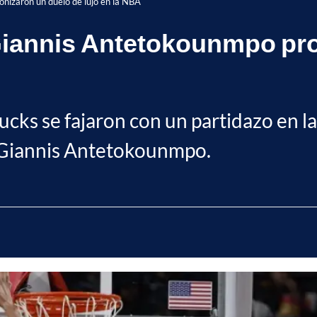
izaron un duelo de lujo en la NBA
iannis Antetokounmpo pro
ks se fajaron con un partidazo en la
Giannis Antetokounmpo.