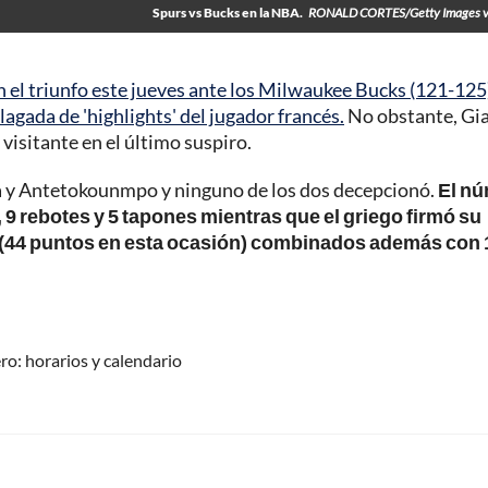
Spurs vs Bucks en la NBA.
RONALD CORTES/Getty Images v
l triunfo este jueves ante los Milwaukee Bucks (121-125)
gada de 'highlights' del jugador francés.
No obstante, Gi
visitante en el último suspiro.
a y Antetokounmpo y ninguno de los dos decepcionó.
El n
, 9 rebotes y 5 tapones mientras que el griego firmó su
o (44 puntos en esta ocasión) combinados además con 
ro: horarios y calendario