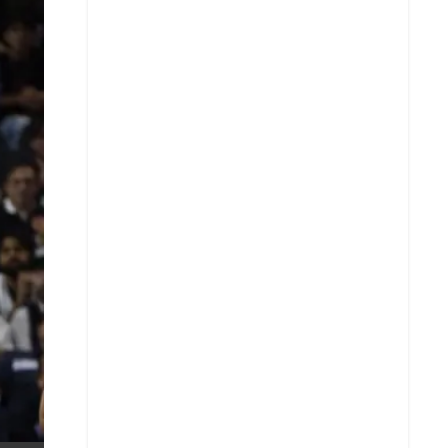
X
Whatsapp