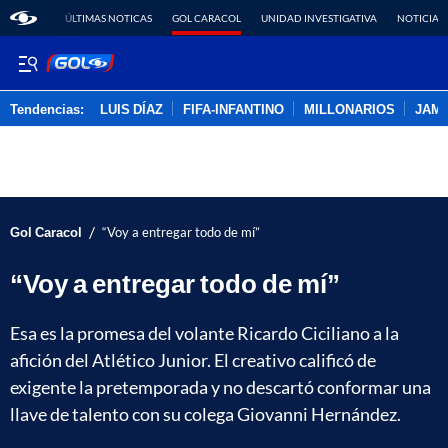
ÚLTIMAS NOTICAS
GOL CARACOL
UNIDAD INVESTIGATIVA
NOTICIAS
Tendencias:
LUIS DÍAZ
FIFA-INFANTINO
MILLONARIOS
JAM
PUBLICIDAD
/
Gol Caracol
“Voy a entregar todo de mí”
“Voy a entregar todo de mí”
Esa es la promesa del volante Ricardo Ciciliano a la
afición del Atlético Junior. El creativo calificó de
exigente la pretemporada y no descartó conformar una
llave de talento con su colega Giovanni Hernández.