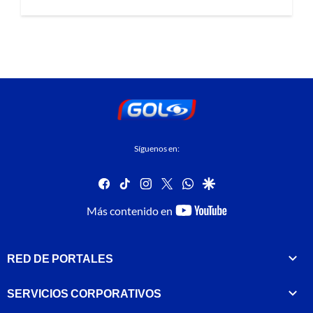
Síguenos en:
facebook
tiktok
instagram
twitter
whatsapp
google
youtube-
Más contenido en
footer
RED DE PORTALES
SERVICIOS CORPORATIVOS