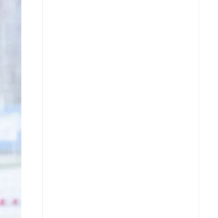
X
Whatsapp