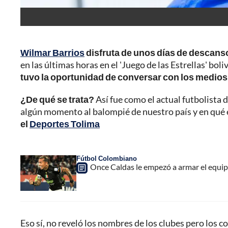
Wilmar Barrios
disfruta de unos días de descanso
en las últimas horas en el 'Juego de las Estrellas' b
tuvo la oportunidad de conversar con los medios 
¿De qué se trata?
Así fue como el actual futbolista d
algún momento al balompié de nuestro país y en qué e
el
Deportes Tolima
Fútbol Colombiano
Once Caldas le empezó a armar el equi
Eso sí, no reveló los nombres de los clubes pero los