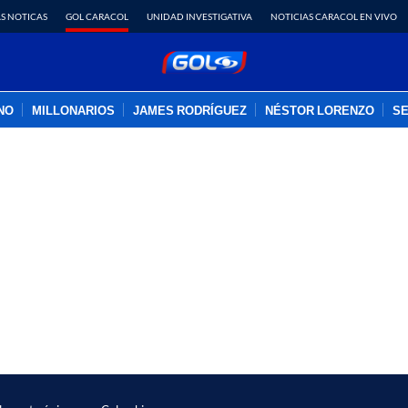
S NOTICAS
GOL CARACOL
UNIDAD INVESTIGATIVA
NOTICIAS CARACOL EN VIVO
INO
MILLONARIOS
JAMES RODRÍGUEZ
NÉSTOR LORENZO
SE
PUBLICIDAD