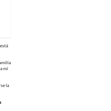
 está
amilia
ra mí
rse la
a