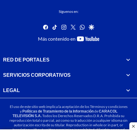
Síguenos en:
facebook
tiktok
instagram
twitter
whatsapp
google
youtube-
Más contenido en
footer
RED DE PORTALES
SERVICIOS CORPORATIVOS
LEGAL
El uso de este sitio web implica la aceptación de los
Términos y condiciones
y
Políticas de Tratamiento de la Información
de
CARACOL
TELEVISIÓN S.A.
Todos los Derechos Reservados D.R.A. Prohibida su
reproducción total o parcial, así como su traducción a cualquier idioma sin
autorización escrita de su titular. Reproduction in whole or in part, or
cl
translation without written permission is prohibited. All rights reserved
2025.