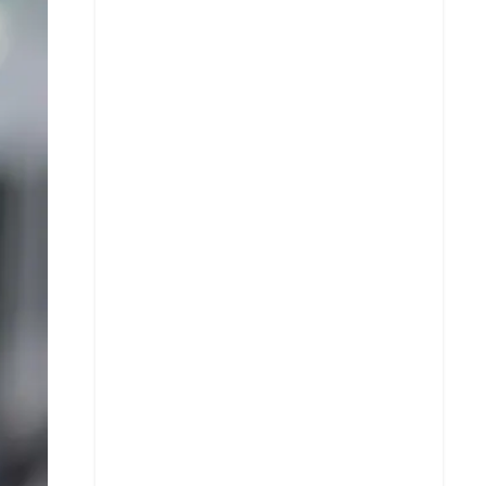
X
Whatsapp