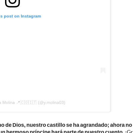
is post on Instagram
a Molina 📍🇨🇴🇮🇹 (@y.molina03)
 de Dios, nuestro castillo se ha agrandado; ahora no
n un hermoso príncipe hará parte de nuestro cuento.
¡Gr