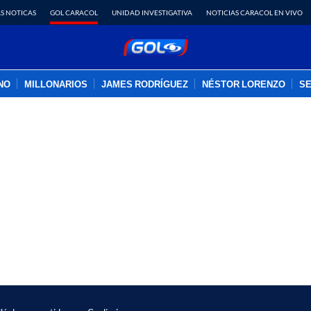
S NOTICAS
GOL CARACOL
UNIDAD INVESTIGATIVA
NOTICIAS CARACOL EN VIVO
INO
MILLONARIOS
JAMES RODRÍGUEZ
NÉSTOR LORENZO
SE
PUBLICIDAD