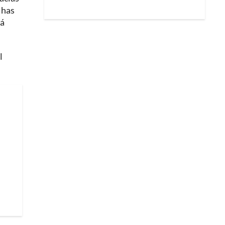
 has
pá
l