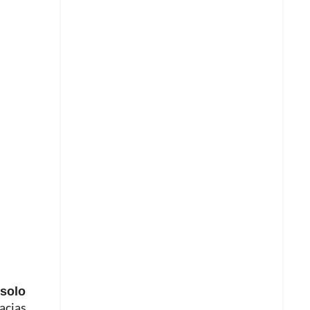
 solo
acias