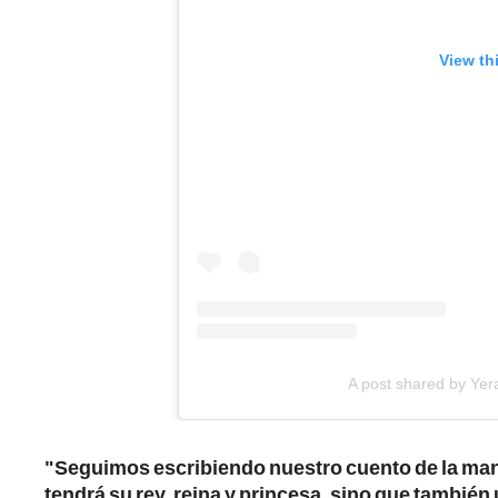
View th
A post shared by Yer
"Seguimos escribiendo nuestro cuento de la mano
tendrá su rey, reina y princesa, sino que tambié