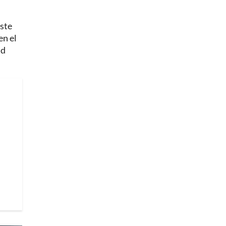
este
en el
ad