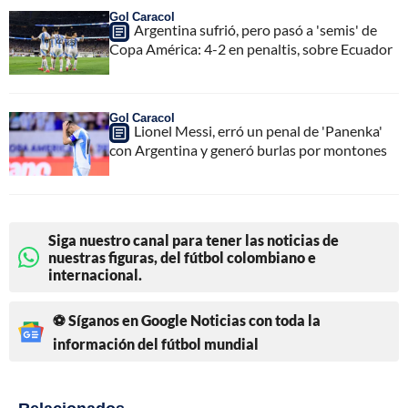
Gol Caracol
Argentina sufrió, pero pasó a 'semis' de
Copa América: 4-2 en penaltis, sobre Ecuador
Gol Caracol
Lionel Messi, erró un penal de 'Panenka'
con Argentina y generó burlas por montones
Siga nuestro canal para tener las noticias de
nuestras figuras, del fútbol colombiano e
internacional.
⚽ Síganos en Google Noticias con toda la
información del fútbol mundial