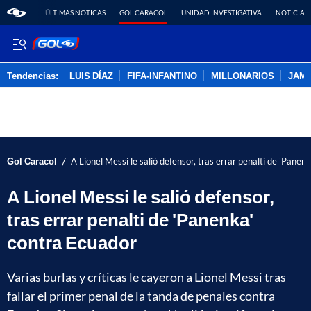
ÚLTIMAS NOTICAS
GOL CARACOL
UNIDAD INVESTIGATIVA
NOTICIAS
Tendencias:
LUIS DÍAZ
FIFA-INFANTINO
MILLONARIOS
JAM
PUBLICIDAD
/
Gol Caracol
A Lionel Messi le salió defensor, tras errar penalti de 'Panen
A Lionel Messi le salió defensor,
tras errar penalti de 'Panenka'
contra Ecuador
Varias burlas y críticas le cayeron a Lionel Messi tras
fallar el primer penal de la tanda de penales contra