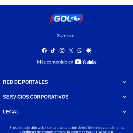
Síguenos en:
facebook
tiktok
instagram
twitter
whatsapp
google
youtube-
Más contenido en
footer
RED DE PORTALES
SERVICIOS CORPORATIVOS
LEGAL
El uso de este sitio web implica la aceptación de los
Términos y condiciones
y
Políticas de Tratamiento de la Información
de
CARACOL