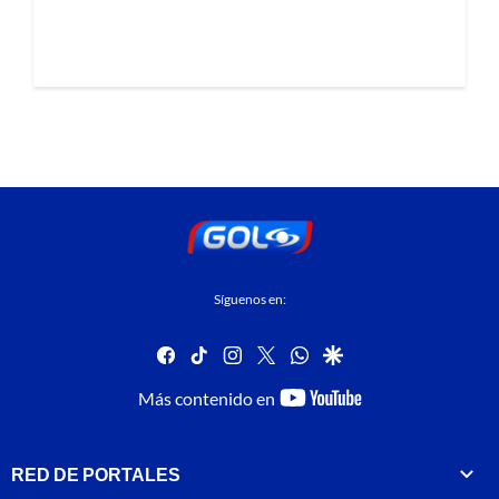
Síguenos en:
facebook
tiktok
instagram
twitter
whatsapp
google
youtube-
Más contenido en
footer
RED DE PORTALES