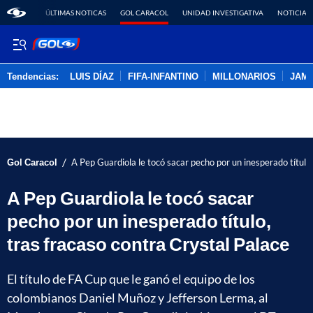
ÚLTIMAS NOTICAS
GOL CARACOL
UNIDAD INVESTIGATIVA
NOTICIAS
Tendencias:
LUIS DÍAZ
FIFA-INFANTINO
MILLONARIOS
JAM
PUBLICIDAD
/
Gol Caracol
A Pep Guardiola le tocó sacar pecho por un inesperado título,
A Pep Guardiola le tocó sacar
pecho por un inesperado título,
tras fracaso contra Crystal Palace
El título de FA Cup que le ganó el equipo de los
colombianos Daniel Muñoz y Jefferson Lerma, al