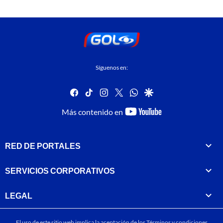
Síguenos en:
facebook
tiktok
instagram
twitter
whatsapp
google
youtube-
Más contenido en
footer
RED DE PORTALES
SERVICIOS CORPORATIVOS
LEGAL
El uso de este sitio web implica la aceptación de los
Términos y condiciones