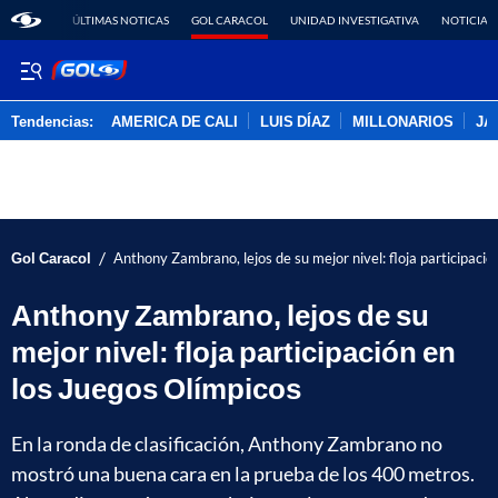
ÚLTIMAS NOTICAS
GOL CARACOL
UNIDAD INVESTIGATIVA
NOTICIAS
Tendencias:
AMERICA DE CALI
LUIS DÍAZ
MILLONARIOS
JA
PUBLICIDAD
/
Gol Caracol
Anthony Zambrano, lejos de su mejor nivel: floja participació
Anthony Zambrano, lejos de su
mejor nivel: floja participación en
los Juegos Olímpicos
En la ronda de clasificación, Anthony Zambrano no
mostró una buena cara en la prueba de los 400 metros.