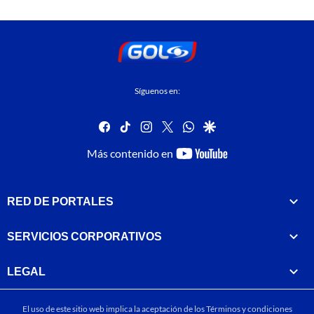
Síguenos en:
facebook
tiktok
instagram
twitter
whatsapp
google
youtube-
Más contenido en
footer
RED DE PORTALES
SERVICIOS CORPORATIVOS
LEGAL
El uso de este sitio web implica la aceptación de los
Términos y condiciones