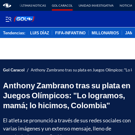
ÚLTIMAS NOTICAS
GOL CARACOL
UNIDAD INVESTIGATIVA
NOTICIAS
Tendencias:
LUIS DÍAZ
FIFA-INFANTINO
MILLONARIOS
JAM
PUBLICIDAD
/
Gol Caracol
Anthony Zambrano tras su plata en Juegos Olímpicos: "Lo lo
Anthony Zambrano tras su plata en
Juegos Olímpicos: "Lo logramos,
mamá; lo hicimos, Colombia"
El atleta se pronunció a través de sus redes sociales con
varias imágenes y un extenso mensaje, lleno de