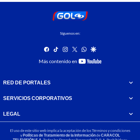
Síguenos en:
facebook
tiktok
instagram
twitter
whatsapp
google
youtube-
Más contenido en
footer
RED DE PORTALES
SERVICIOS CORPORATIVOS
LEGAL
El uso de este sitio web implica la aceptación de los
Términos y condiciones
y
Políticas de Tratamiento de la Información
de
CARACOL
TELEVISIÓN S.A.
Todos los Derechos Reservados D.R.A. Prohibida su