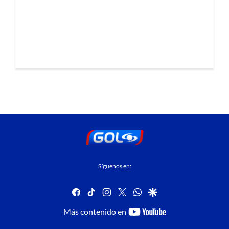
Síguenos en:
facebook
tiktok
instagram
twitter
whatsapp
google
youtube-
Más contenido en
footer