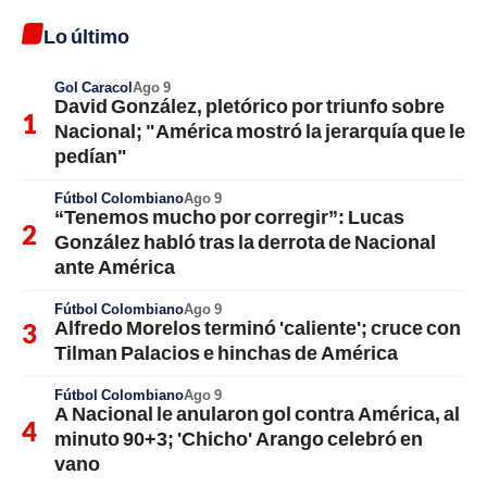
Lo último
Gol Caracol
Ago 9
David González, pletórico por triunfo sobre
Nacional; "América mostró la jerarquía que le
pedían"
Fútbol Colombiano
Ago 9
“Tenemos mucho por corregir”: Lucas
González habló tras la derrota de Nacional
ante América
Fútbol Colombiano
Ago 9
Alfredo Morelos terminó 'caliente'; cruce con
Tilman Palacios e hinchas de América
Fútbol Colombiano
Ago 9
A Nacional le anularon gol contra América, al
minuto 90+3; 'Chicho' Arango celebró en
vano