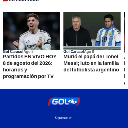
Gol Caracol
Ago 8
Gol Caracol
Ago 8
Go
Partidos EN VIVO HOY
Murió el papá de Lionel
¿
8 de agosto del 2026:
Messi; luto en la familia
M
horarios y
del futbolista argentino
M
programación por TV
l
a
Síguenos en: