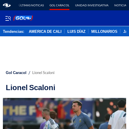
ÚLTIMAS NOTICAS
GOL CARACOL
UNIDAD INVESTIGATIVA
NOTICIAS
Tendencias:
AMERICA DE CALI
LUIS DÍAZ
MILLONARIOS
JA
PUBLICIDAD
/
Gol Caracol
Lionel Scaloni
Lionel Scaloni