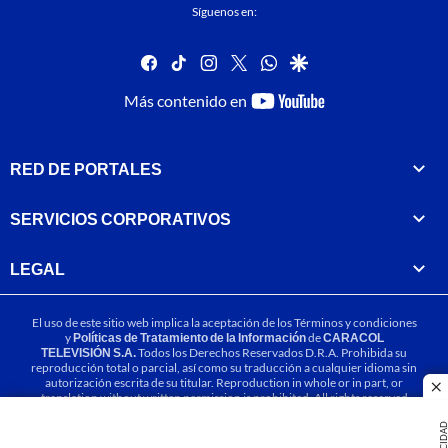
Síguenos en:
facebook
tiktok
instagram
twitter
whatsapp
google
youtube-
Más contenido en
footer
RED DE PORTALES
SERVICIOS CORPORATIVOS
LEGAL
El uso de este sitio web implica la aceptación de los
Términos y condiciones
y
Políticas de Tratamiento de la Información
de
CARACOL
TELEVISIÓN S.A.
Todos los Derechos Reservados D.R.A. Prohibida su
reproducción total o parcial, así como su traducción a cualquier idioma sin
autorización escrita de su titular. Reproduction in whole or in part, or
cl
translation without written permission is prohibited. All rights reserved
2025.