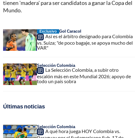
tienen 'madera' para ser candidatos a ganar la Copa del
Mundo.
Gol Caracol
Exclusivo
Así es el árbitro designado para Colombia
vs. Suiza; "de poco bagaje, se apoya mucho del
VAR"
Selección Colombia
La Selección Colombia, a subir otro
escalón más en este Mundial 2026; apoyo de
todo un país sobra
Últimas noticias
Selección Colombia
A qué hora juega HOY Colombia vs.
Paraguay por el Sudamericano Sub-17 de