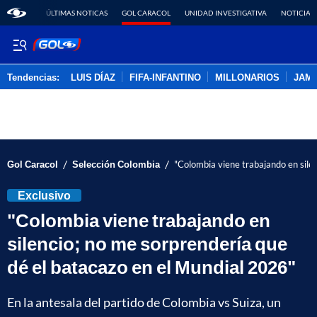
ÚLTIMAS NOTICAS
GOL CARACOL
UNIDAD INVESTIGATIVA
NOTICIAS
Tendencias:
LUIS DÍAZ
FIFA-INFANTINO
MILLONARIOS
JAM
PUBLICIDAD
/
/
Gol Caracol
Selección Colombia
"Colombia viene trabajando en sile
Exclusivo
"Colombia viene trabajando en
silencio; no me sorprendería que
dé el batacazo en el Mundial 2026"
En la antesala del partido de Colombia vs Suiza, un