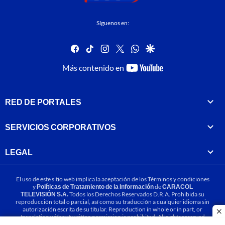
Síguenos en:
facebook
tiktok
instagram
twitter
whatsapp
google
youtube-
Más contenido en
footer
RED DE PORTALES
SERVICIOS CORPORATIVOS
LEGAL
El uso de este sitio web implica la aceptación de los
Términos y condiciones
y
Políticas de Tratamiento de la Información
de
CARACOL
TELEVISIÓN S.A.
Todos los Derechos Reservados D.R.A. Prohibida su
reproducción total o parcial, así como su traducción a cualquier idioma sin
autorización escrita de su titular. Reproduction in whole or in part, or
cl
translation without written permission is prohibited. All rights reserved
2025.