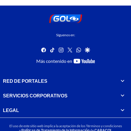
Síguenos en:
facebook
tiktok
instagram
twitter
whatsapp
google
youtube-
Más contenido en
footer
RED DE PORTALES
SERVICIOS CORPORATIVOS
LEGAL
El uso de este sitio web implica la aceptación de los
Términos y condiciones
y
Políticas de Tratamiento de la Información
de
CARACOL