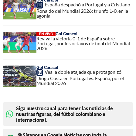
España despachó a Portugal y a Cristiano
Ronaldo del Mundial 2026; triunfo 1-0, en la
agonía
Gol Caracol
EN VIVO
Reviva la victoria 0-1 de España sobre
Portugal, por los octavos de final del Mundial
2026
Gol Caracol
Vea la doble atajada que protagonizó
Diogo Costa en Portugal vs. España, por el
Mundial 2026
Siga nuestro canal para tener las noticias de
nuestras figuras, del fútbol colombiano e
internacional.
⚽ Síganos en Google Noticias con toda la