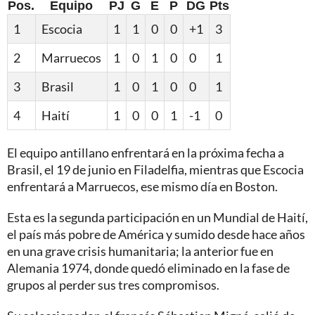
Pos.
Equipo
PJ
G
E
P
DG
Pts
1
Escocia
1
1
0
0
+1
3
2
Marruecos
1
0
1
0
0
1
3
Brasil
1
0
1
0
0
1
4
Haití
1
0
0
1
-1
0
El equipo antillano enfrentará en la próxima fecha a
Brasil, el 19 de junio en Filadelfia, mientras que Escocia
enfrentará a Marruecos, ese mismo día en Boston.
Esta es la segunda participación en un Mundial de Haití,
el país más pobre de América y sumido desde hace años
en una grave crisis humanitaria; la anterior fue en
Alemania 1974, donde quedó eliminado en la fase de
grupos al perder sus tres compromisos.