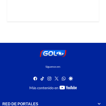
Síguenos en:
facebook
tiktok
instagram
twitter
whatsapp
google
youtube-
Más contenido en
footer
RED DE PORTALES