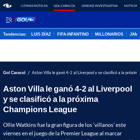
ÚLTIMAS NOTICAS
GOL CARACOL
UNIDAD INVESTIGATIVA
NOTICIAS
Tendencias:
LUIS DÍAZ
FIFA-INFANTINO
MILLONARIOS
JAM
PUBLICIDAD
/
Gol Caracol
Aston Villa le ganó 4-2 al Liverpool y se clasificó a la próx
Aston Villa le ganó 4-2 al Liverpool
y se clasificó a la próxima
Champions League
Ollie Watkins fue la gran figura de los 'villanos' este
viernes en el juego de la Premier League al marcar