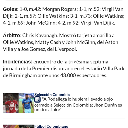
Goles
: 1-0, m.42: Morgan Rogers; 1-1, m.52: Virgil Van
Dijk; 2-1, m.57: Ollie Watkins; 3-1, m.73: Ollie Watkins;
4-1, m.89: John McGinn; 4-2, m.92: Virgil Van Dijik.
Árbitro
: Chris Kavanagh. Mostró tarjeta amarilla a
Ollie Watkins, Matty Cash y John McGinn, del Aston
Villa y a Joe Gomez, del Liverpool.
Incidencias:
encuentro de la trigésima séptima
jornada de la Premier disputado en el estadio Villa Park
de Birmingham ante unos 43.000 espectadores.
Selección Colombia
"A Rodallega lo hubiera llevado a ojo
cerrado a Selección Colombia; Jhon Durán es
un tiro al aire"
Fútbol Colombiano