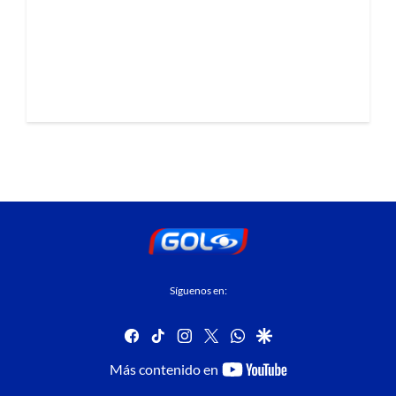
Síguenos en:
facebook
tiktok
instagram
twitter
whatsapp
google
youtube-
Más contenido en
footer