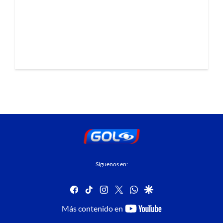
Síguenos en:
facebook
tiktok
instagram
twitter
whatsapp
google
youtube-
Más contenido en
footer