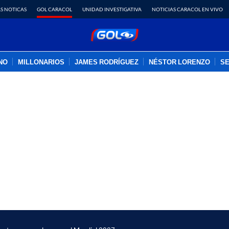
S NOTICAS
GOL CARACOL
UNIDAD INVESTIGATIVA
NOTICIAS CARACOL EN VIVO
INO
MILLONARIOS
JAMES RODRÍGUEZ
NÉSTOR LORENZO
SE
PUBLICIDAD