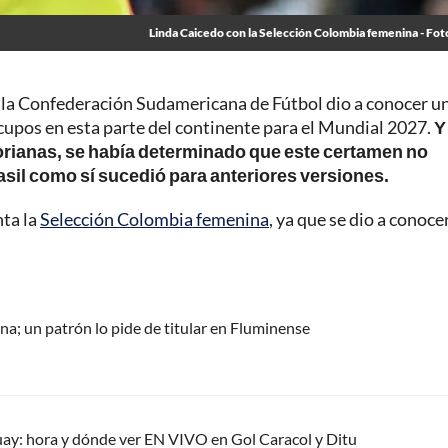
Linda Caicedo con la Selección Colombia femenina - Fot
, la Confederación Sudamericana de Fútbol dio a conocer u
 cupos en esta parte del continente para el Mundial 2027.
Y
torianas, se había determinado que este certamen no
Brasil como sí sucedió para anteriores versiones.
nta la
Selección Colombia femenina
, ya que se dio a conocer
a; un patrón lo pide de titular en Fluminense
uay: hora y dónde ver EN VIVO en Gol Caracol y Ditu