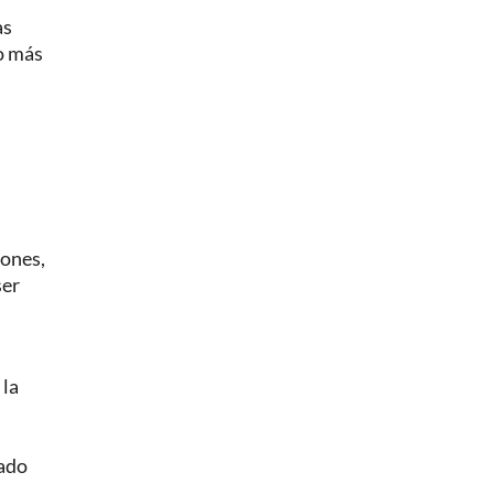
as
o más
iones,
ser
 la
cado