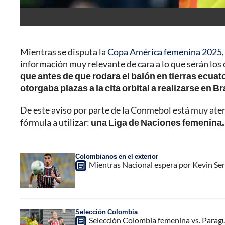
Mientras se disputa la
Copa América femenina 2025
información muy relevante de cara a lo que serán los
que antes de que rodara el balón en tierras ecua
otorgaba plazas a la cita orbital a realizarse en 
De este aviso por parte de la Conmebol está muy ate
fórmula a utilizar:
una Liga de Naciones femenina.
Colombianos en el exterior
Mientras Nacional espera por Kevin Sern
Selección Colombia
Selección Colombia femenina vs. Parag