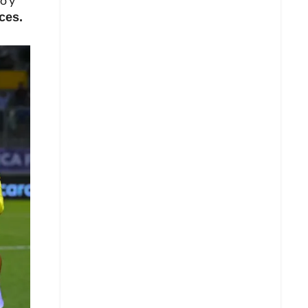
o y
uces.