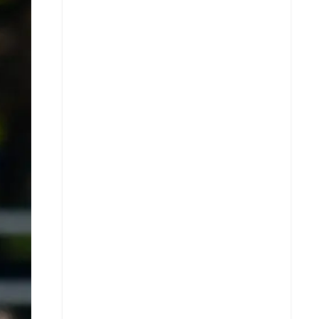
X
Whatsapp