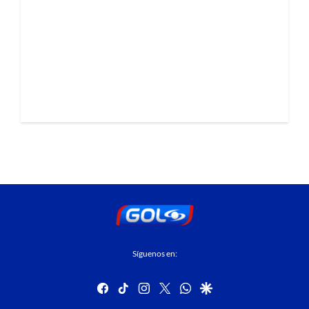
Síguenos en:
facebook
tiktok
instagram
twitter
whatsapp
google