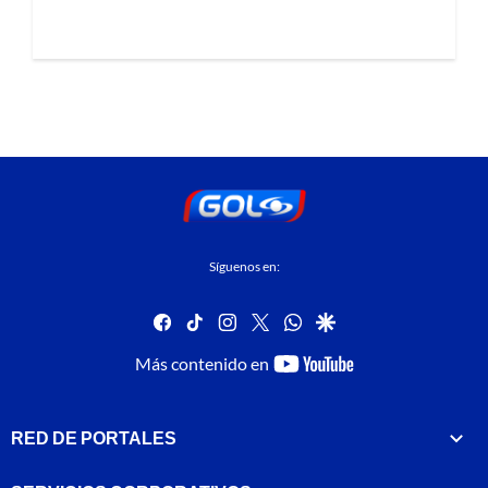
Síguenos en:
facebook
tiktok
instagram
twitter
whatsapp
google
youtube-
Más contenido en
footer
RED DE PORTALES