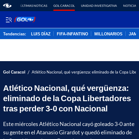
ÚLTIMAS NOTICAS
GOL CARACOL
UNIDAD INVESTIGATIVA
NOTICIAS
Tendencias:
LUIS DÍAZ
FIFA-INFANTINO
MILLONARIOS
JAM
PUBLICIDAD
/
Gol Caracol
Atlético Nacional, qué vergüenza: eliminado de la Copa Libe
Atlético Nacional, qué vergüenza:
eliminado de la Copa Libertadores
tras perder 3-0 con Nacional
Este miércoles Atlético Nacional cayó goleado 3-0 ante
su gente en el Atanasio Girardot y quedó eliminado de