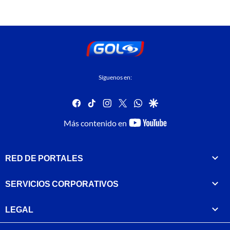
Síguenos en:
facebook
tiktok
instagram
twitter
whatsapp
google
youtube-
Más contenido en
footer
RED DE PORTALES
SERVICIOS CORPORATIVOS
LEGAL