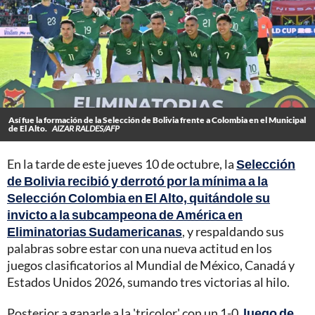
Así fue la formación de la Selección de Bolivia frente a Colombia en el Municipal
de El Alto.
AIZAR RALDES/AFP
En la tarde de este jueves 10 de octubre, la
Selección
de Bolivia recibió y derrotó por la mínima a la
Selección Colombia en El Alto, quitándole su
invicto a la subcampeona de América en
Eliminatorias Sudamericanas
, y respaldando sus
palabras sobre estar con una nueva actitud en los
juegos clasificatorios al Mundial de México, Canadá y
Estados Unidos 2026, sumando tres victorias al hilo.
Posterior a ganarle a la 'tricolor' con un 1-0,
luego de