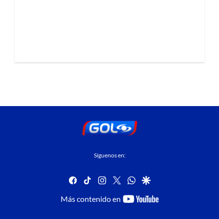
Síguenos en:
facebook
tiktok
instagram
twitter
whatsapp
google
youtube-
Más contenido en
footer