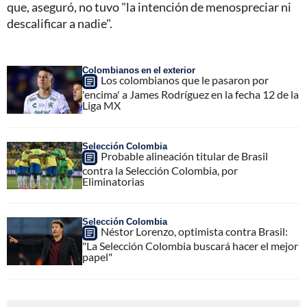
que, aseguró, no tuvo "la intención de menospreciar ni
descalificar a nadie".
Colombianos en el exterior
Los colombianos que le pasaron por
'encima' a James Rodríguez en la fecha 12 de la
Liga MX
Selección Colombia
Probable alineación titular de Brasil
contra la Selección Colombia, por
Eliminatorias
Selección Colombia
Néstor Lorenzo, optimista contra Brasil:
"La Selección Colombia buscará hacer el mejor
papel"