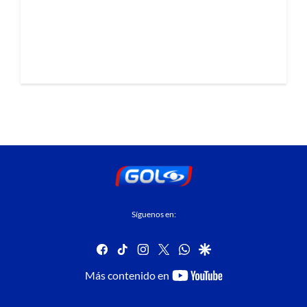
Síguenos en:
facebook
tiktok
instagram
twitter
whatsapp
google
youtube-
Más contenido en
footer