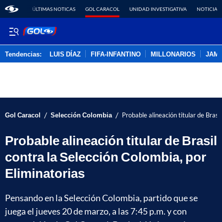
ÚLTIMAS NOTICAS
GOL CARACOL
UNIDAD INVESTIGATIVA
NOTICIAS
Tendencias:
LUIS DÍAZ
FIFA-INFANTINO
MILLONARIOS
JAM
PUBLICIDAD
/
/
Gol Caracol
Selección Colombia
Probable alineación titular de Brasi
Probable alineación titular de Brasil
contra la Selección Colombia, por
Eliminatorias
Pensando en la Selección Colombia, partido que se
juega el jueves 20 de marzo, a las 7:45 p.m. y con