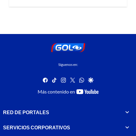
Síguenos en:
facebook
tiktok
instagram
twitter
whatsapp
google
youtube-
Más contenido en
footer
RED DE PORTALES
SERVICIOS CORPORATIVOS