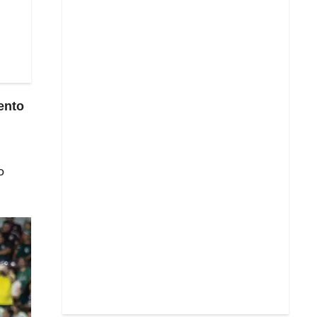
ento
o