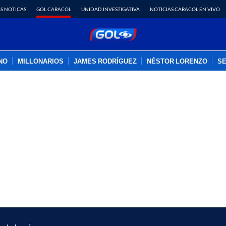
S NOTICAS
GOL CARACOL
UNIDAD INVESTIGATIVA
NOTICIAS CARACOL EN VIVO
INO
MILLONARIOS
JAMES RODRÍGUEZ
NÉSTOR LORENZO
SE
PUBLICIDAD