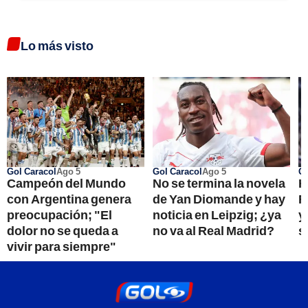
Lo más visto
Gol Caracol
Ago 5
Gol Caracol
Ago 5
Go
Campeón del Mundo
No se termina la novela
H
con Argentina genera
de Yan Diomande y hay
R
preocupación; "El
noticia en Leipzig; ¿ya
y
dolor no se queda a
no va al Real Madrid?
s
vivir para siempre"