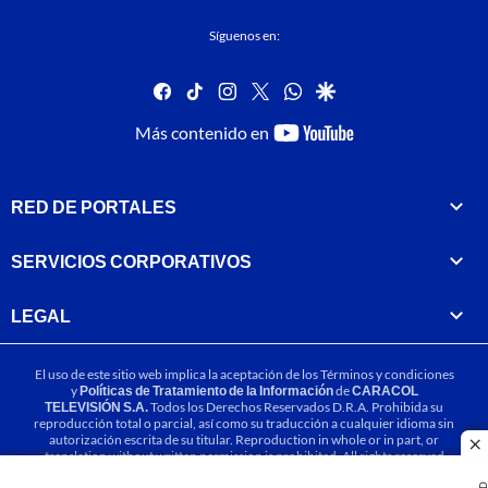
Síguenos en:
facebook
tiktok
instagram
twitter
whatsapp
google
youtube-
Más contenido en
footer
RED DE PORTALES
SERVICIOS CORPORATIVOS
LEGAL
El uso de este sitio web implica la aceptación de los
Términos y condiciones
y
Políticas de Tratamiento de la Información
de
CARACOL
TELEVISIÓN S.A.
Todos los Derechos Reservados D.R.A. Prohibida su
reproducción total o parcial, así como su traducción a cualquier idioma sin
autorización escrita de su titular. Reproduction in whole or in part, or
cl
translation without written permission is prohibited. All rights reserved
2025.