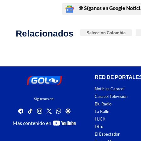
⚽ Síganos en Google Notici
Relacionados
Selección Colombia
RED DE PORTALE
Noticias Caracol
Caracol Televisión
Síguenos en:
Blu Radio
facebook
tiktok
instagram
twitter
whatsapp
google
La Kalle
HJCK
youtube-
Más contenido en
DiTu
footer
El Espectador