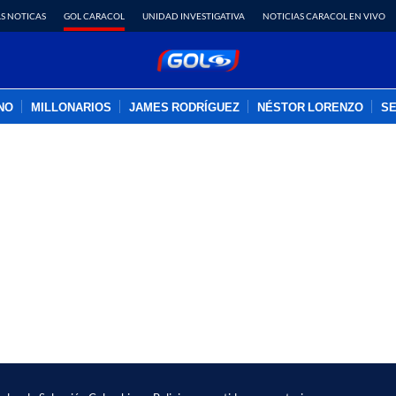
S NOTICAS
GOL CARACOL
UNIDAD INVESTIGATIVA
NOTICIAS CARACOL EN VIVO
INO
MILLONARIOS
JAMES RODRÍGUEZ
NÉSTOR LORENZO
SE
PUBLICIDAD