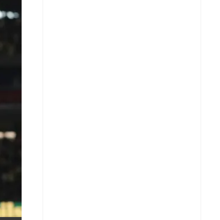
X
Whatsapp