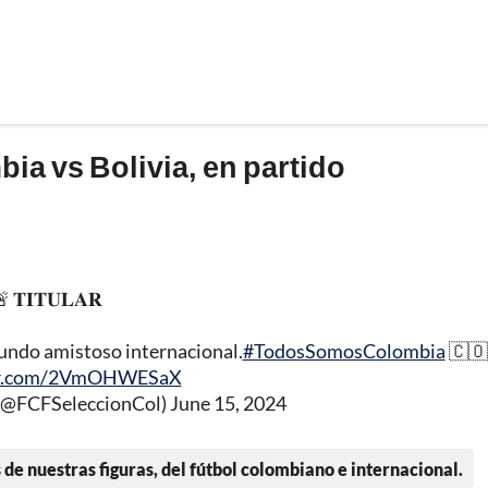
ia vs Bolivia, en partido
 𝐓𝐈𝐓𝐔𝐋𝐀𝐑
gundo amistoso internacional.
#TodosSomosColombia
🇨🇴
ter.com/2VmOHWESaX
 (@FCFSeleccionCol)
June 15, 2024
 de nuestras figuras, del fútbol colombiano e internacional.