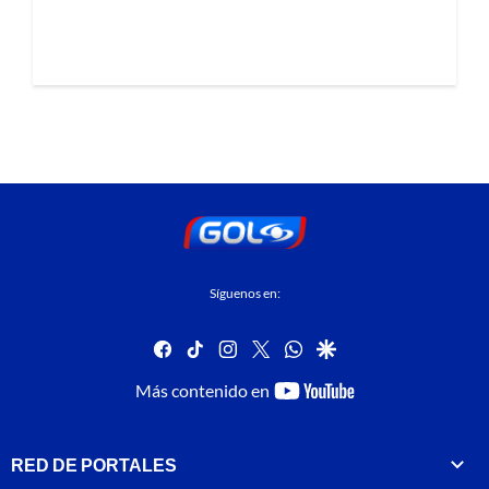
Síguenos en:
facebook
tiktok
instagram
twitter
whatsapp
google
youtube-
Más contenido en
footer
RED DE PORTALES