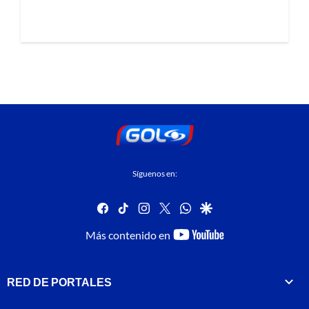
Síguenos en:
facebook
tiktok
instagram
twitter
whatsapp
google
youtube-
Más contenido en
footer
RED DE PORTALES