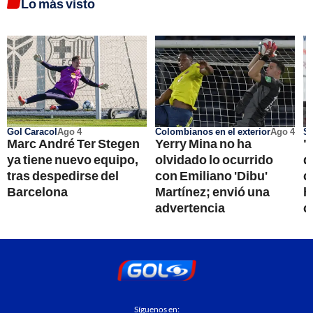
Lo más visto
Gol Caracol
Ago 4
Colombianos en el exterior
Ago 4
Se
Marc André Ter Stegen
Yerry Mina no ha
"
ya tiene nuevo equipo,
olvidado lo ocurrido
d
tras despedirse del
con Emiliano 'Dibu'
c
Barcelona
Martínez; envió una
h
advertencia
c
Síguenos en: