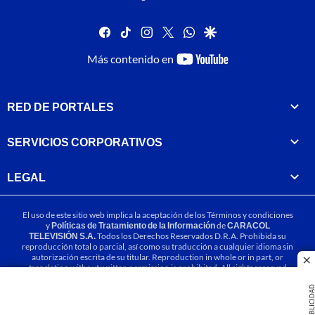
facebook
tiktok
instagram
twitter
whatsapp
google
youtube-
Más contenido en
footer
RED DE PORTALES
SERVICIOS CORPORATIVOS
LEGAL
El uso de este sitio web implica la aceptación de los
Términos y condiciones
y
Políticas de Tratamiento de la Información
de
CARACOL
TELEVISIÓN S.A.
Todos los Derechos Reservados D.R.A. Prohibida su
reproducción total o parcial, así como su traducción a cualquier idioma sin
autorización escrita de su titular. Reproduction in whole or in part, or
cl
translation without written permission is prohibited. All rights reserved
2025.
PUBLICIDA
MIEMBRO DE: