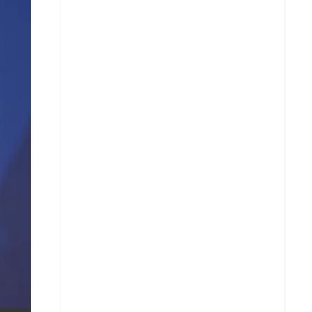
X
Whatsapp