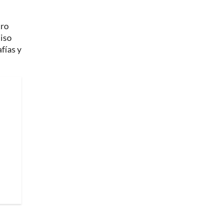
tro
iso
afías y