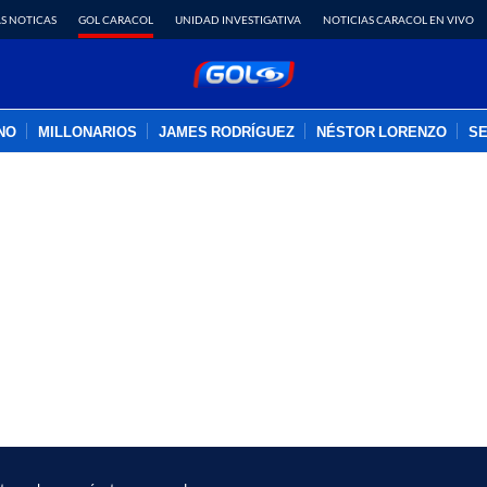
S NOTICAS
GOL CARACOL
UNIDAD INVESTIGATIVA
NOTICIAS CARACOL EN VIVO
INO
MILLONARIOS
JAMES RODRÍGUEZ
NÉSTOR LORENZO
SE
PUBLICIDAD