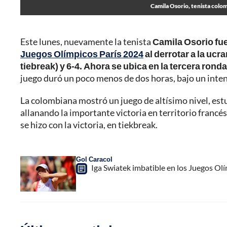
Camila Osorio, tenista colom
Este lunes, nuevamente la tenista
Camila Osorio fue
Juegos Olímpicos París 2024
al derrotar a la uc
tiebreak) y 6-4. Ahora se ubica en la tercera rond
juego duró un poco menos de dos horas, bajo un inten
La colombiana mostró un juego de altísimo nivel, est
allanando la importante victoria en territorio francés
se hizo con la victoria, en tiekbreak.
Gol Caracol
Iga Swiatek imbatible en los Juegos Olí