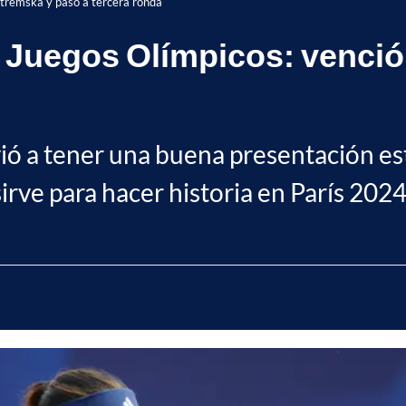
stremska y pasó a tercera ronda
n Juegos Olímpicos: venció
ó a tener una buena presentación est
irve para hacer historia en París 2024