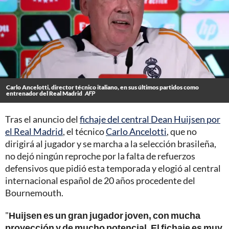
Carlo Ancelotti, director técnico italiano, en sus últimos partidos como
entrenador del Real Madrid
AFP
Tras el anuncio del
fichaje del central Dean Huijsen por
el Real Madrid
, el técnico
Carlo Ancelotti
, que no
dirigirá al jugador y se marcha a la selección brasileña,
no dejó ningún reproche por la falta de refuerzos
defensivos que pidió esta temporada y elogió al central
internacional español de 20 años procedente del
Bournemouth.
"
Huijsen es un gran jugador joven, con mucha
proyección y de mucho potencial. El fichaje es muy