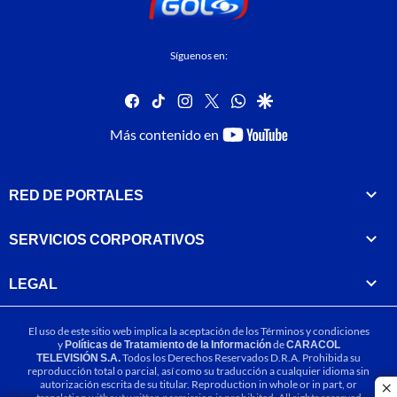
Síguenos en:
facebook
tiktok
instagram
twitter
whatsapp
google
youtube-
Más contenido en
footer
RED DE PORTALES
SERVICIOS CORPORATIVOS
LEGAL
El uso de este sitio web implica la aceptación de los
Términos y condiciones
y
Políticas de Tratamiento de la Información
de
CARACOL
TELEVISIÓN S.A.
Todos los Derechos Reservados D.R.A. Prohibida su
reproducción total o parcial, así como su traducción a cualquier idioma sin
autorización escrita de su titular. Reproduction in whole or in part, or
cl